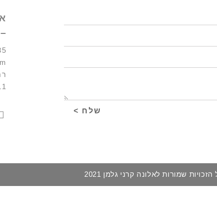
אל
–
85
om
911
שלח >
הזכויות שמורות לאלונה קרני גלמן 2021