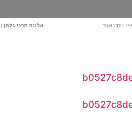
אלונה קרני גלמן | 
שי וסדנאות
b0527c8d
b0527c8d